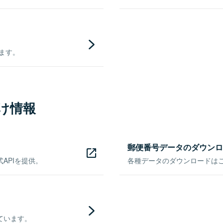
きます。
け情報
郵便番号データのダウンロ
APIを提供。
各種データのダウンロードはこち
ています。