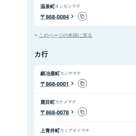
温泉町
オンセンマチ
868-0084
このページの先頭に戻る
カ行
鍛冶屋町
カジヤマチ
868-0001
鹿目町
カナメマチ
868-0078
上青井町
カミアオイマチ