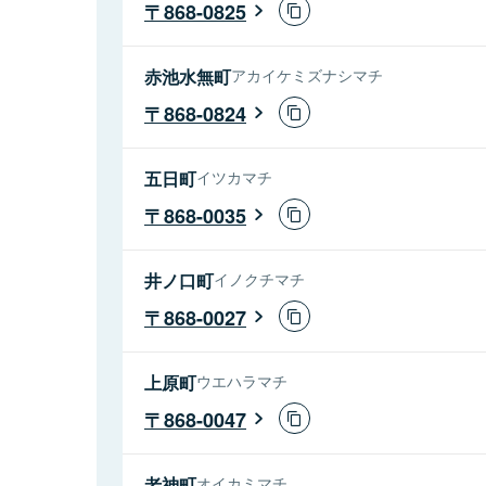
868-0825
赤池水無町
アカイケミズナシマチ
868-0824
五日町
イツカマチ
868-0035
井ノ口町
イノクチマチ
868-0027
上原町
ウエハラマチ
868-0047
老神町
オイカミマチ