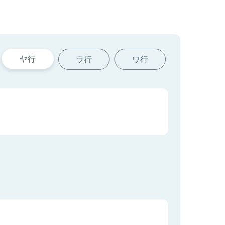
ヤ行
ラ行
ワ行