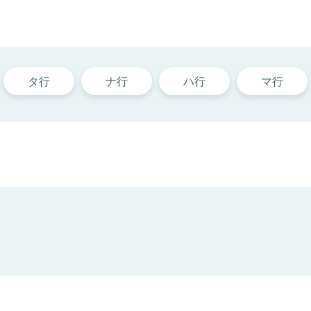
タ行
ナ行
ハ行
マ行