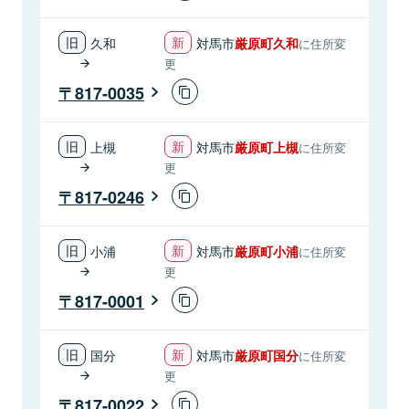
久和
対馬市
厳原町久和
に住所変
更
817-0035
上槻
対馬市
厳原町上槻
に住所変
更
817-0246
小浦
対馬市
厳原町小浦
に住所変
更
817-0001
国分
対馬市
厳原町国分
に住所変
更
817-0022