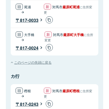
尾浦
対馬市
厳原町尾浦
に住所変
更
817-0033
大手橋
対馬市
厳原町大手橋
に住所
変更
817-0024
このページの先頭に戻る
カ行
樫根
対馬市
厳原町樫根
に住所変
更
817-0243