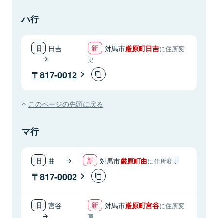
ハ行
日吉
対馬市
厳原町日吉
に住所変
更
817-0012
このページの先頭に戻る
マ行
曲
対馬市
厳原町曲
に住所変更
817-0002
宮谷
対馬市
厳原町宮谷
に住所変
更