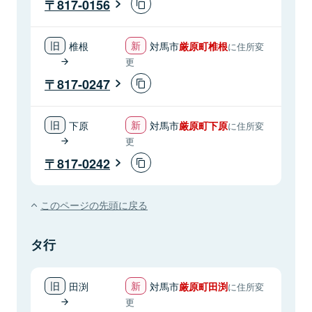
817-0156
椎根
対馬市
厳原町椎根
に住所変
更
817-0247
下原
対馬市
厳原町下原
に住所変
更
817-0242
このページの先頭に戻る
タ行
田渕
対馬市
厳原町田渕
に住所変
更