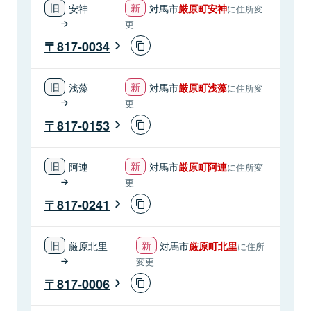
安神
対馬市
厳原町安神
に住所変
更
817-0034
浅藻
対馬市
厳原町浅藻
に住所変
更
817-0153
阿連
対馬市
厳原町阿連
に住所変
更
817-0241
厳原北里
対馬市
厳原町北里
に住所
変更
817-0006