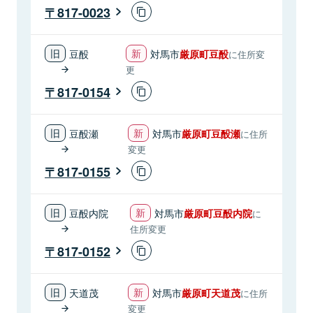
817-0023
豆酘
対馬市
厳原町豆酘
に住所変
更
817-0154
豆酘瀬
対馬市
厳原町豆酘瀬
に住所
変更
817-0155
豆酘内院
対馬市
厳原町豆酘内院
に
住所変更
817-0152
天道茂
対馬市
厳原町天道茂
に住所
変更