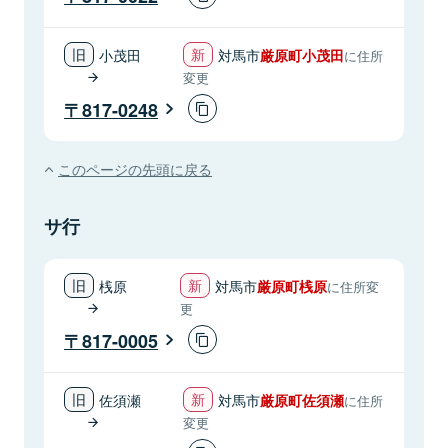
小茂田
対馬市
厳原町小茂田
に住所
変更
817-0248
このページの先頭に戻る
サ行
桟原
対馬市
厳原町桟原
に住所変
更
817-0005
佐須瀬
対馬市
厳原町佐須瀬
に住所
変更