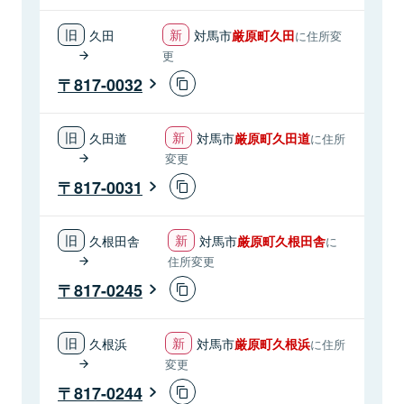
久田
対馬市
厳原町久田
に住所変
更
817-0032
久田道
対馬市
厳原町久田道
に住所
変更
817-0031
久根田舎
対馬市
厳原町久根田舎
に
住所変更
817-0245
久根浜
対馬市
厳原町久根浜
に住所
変更
817-0244