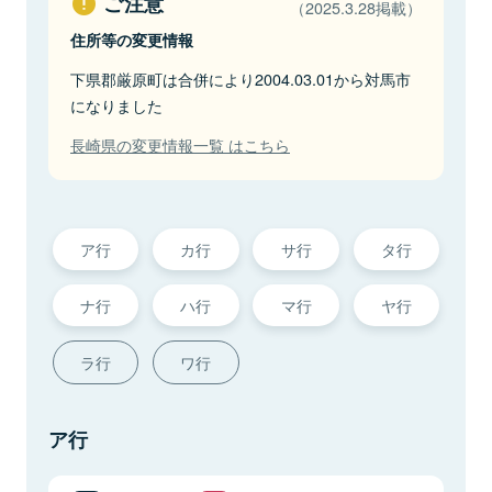
ご注意
（2025.3.28掲載）
住所等の変更情報
下県郡厳原町は合併により2004.03.01から対馬市
になりました
長崎県の変更情報一覧 はこちら
ア行
カ行
サ行
タ行
ナ行
ハ行
マ行
ヤ行
ラ行
ワ行
ア行