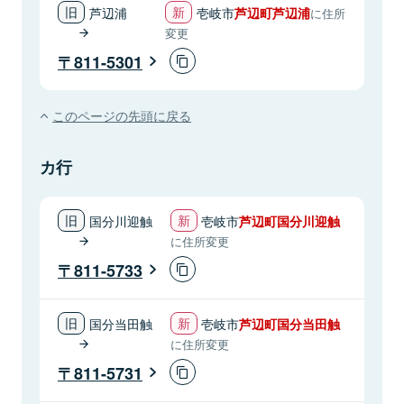
芦辺浦
壱岐市
芦辺町芦辺浦
に住所
変更
811-5301
このページの先頭に戻る
カ行
国分川迎触
壱岐市
芦辺町国分川迎触
に住所変更
811-5733
国分当田触
壱岐市
芦辺町国分当田触
に住所変更
811-5731