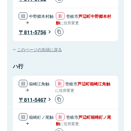
中野郷本村触
壱岐市
芦辺町中野郷本村
触
に住所変更
811-5756
このページの先頭に戻る
ハ行
箱崎江角触
壱岐市
芦辺町箱崎江角触
に住所変更
811-5467
箱崎釘ノ尾触
壱岐市
芦辺町箱崎釘ノ尾
触
に住所変更