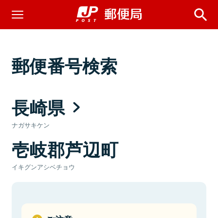
郵便番号検索
長崎県
ナガサキケン
壱岐郡芦辺町
イキグンアシベチョウ