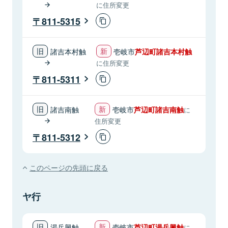
に住所変更
811-5315
諸吉本村触
壱岐市
芦辺町諸吉本村触
に住所変更
811-5311
諸吉南触
壱岐市
芦辺町諸吉南触
に
住所変更
811-5312
このページの先頭に戻る
ヤ行
湯岳興触
壱岐市
芦辺町湯岳興触
に