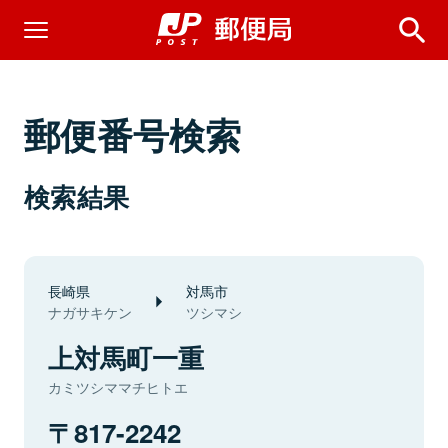
郵便番号検索
検索結果
長崎県
対馬市
ナガサキケン
ツシマシ
上対馬町一重
カミツシママチヒトエ
817-2242