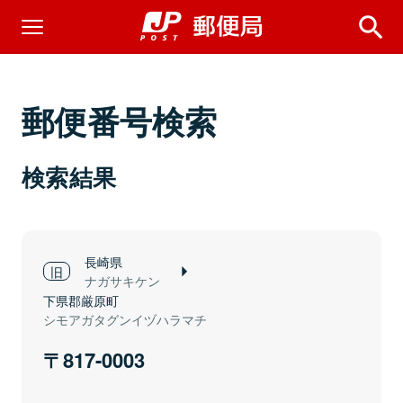
郵便番号検索
検索結果
長崎県
ナガサキケン
下県郡厳原町
シモアガタグンイヅハラマチ
817-0003