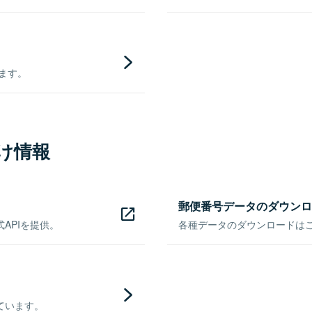
きます。
け情報
郵便番号データのダウンロ
APIを提供。
各種データのダウンロードはこち
ています。