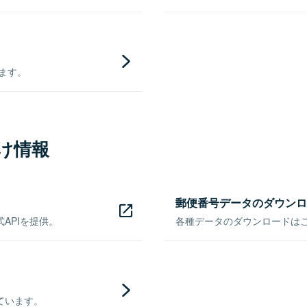
きます。
け情報
郵便番号データのダウンロ
APIを提供。
各種データのダウンロードはこち
ています。