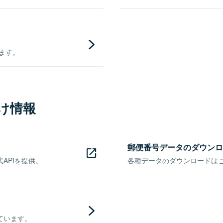
きます。
け情報
郵便番号データのダウンロ
APIを提供。
各種データのダウンロードはこち
ています。