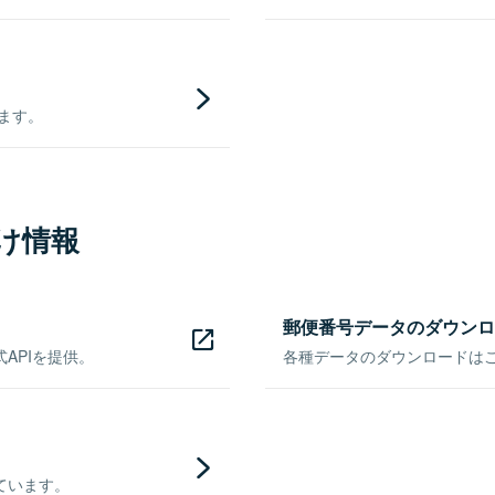
きます。
け情報
郵便番号データのダウンロ
APIを提供。
各種データのダウンロードはこち
ています。