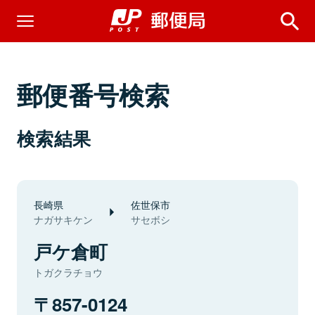
郵便番号検索
検索結果
長崎県
佐世保市
ナガサキケン
サセボシ
戸ケ倉町
トガクラチョウ
857-0124