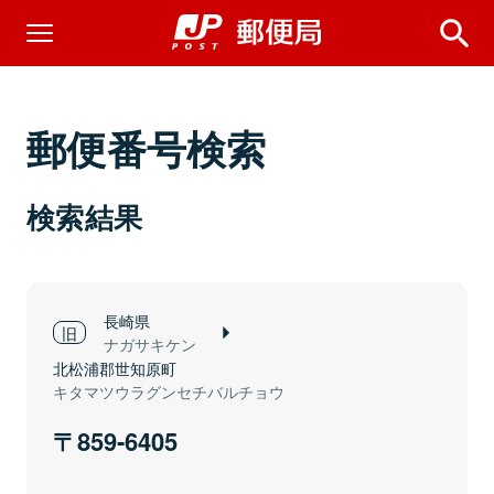
郵便番号検索
検索結果
長崎県
ナガサキケン
北松浦郡世知原町
キタマツウラグンセチバルチョウ
859-6405