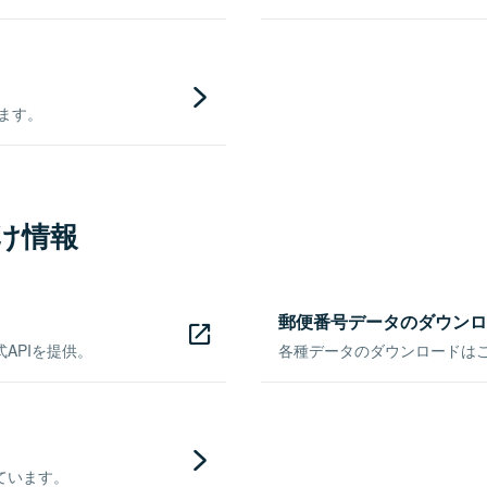
きます。
け情報
郵便番号データのダウンロ
APIを提供。
各種データのダウンロードはこち
ています。