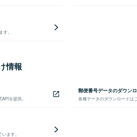
きます。
け情報
郵便番号データのダウンロ
APIを提供。
各種データのダウンロードはこち
ています。