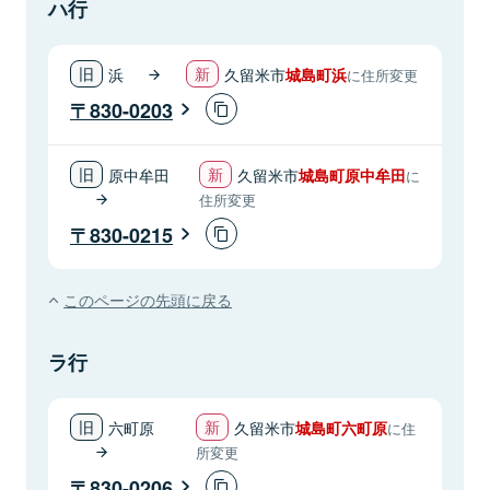
ハ行
浜
久留米市
城島町浜
に住所変更
830-0203
原中牟田
久留米市
城島町原中牟田
に
住所変更
830-0215
このページの先頭に戻る
ラ行
六町原
久留米市
城島町六町原
に住
所変更
830-0206