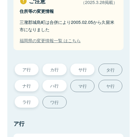
ご注意
（2025.3.28掲載）
住所等の変更情報
三潴郡城島町は合併により2005.02.05から久留米
市になりました
福岡県の変更情報一覧 はこちら
ア行
カ行
サ行
タ行
ナ行
ハ行
マ行
ヤ行
ラ行
ワ行
ア行