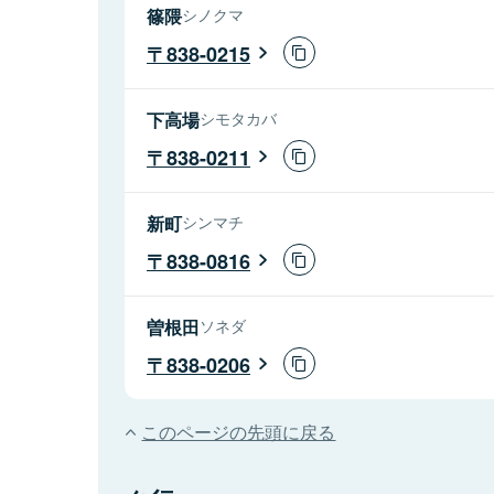
篠隈
シノクマ
838-0215
下高場
シモタカバ
838-0211
新町
シンマチ
838-0816
曽根田
ソネダ
838-0206
このページの先頭に戻る