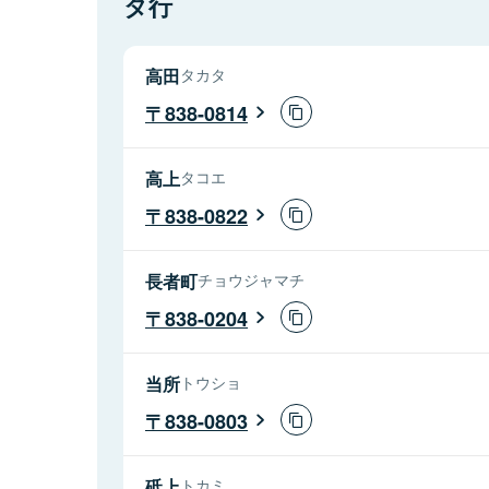
タ行
高田
タカタ
838-0814
高上
タコエ
838-0822
長者町
チョウジャマチ
838-0204
当所
トウショ
838-0803
砥上
トカミ