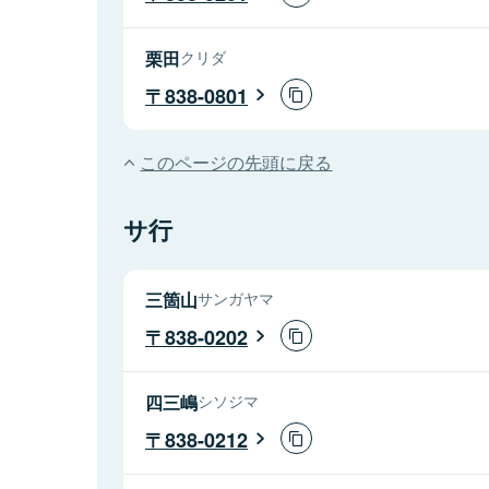
栗田
クリダ
838-0801
このページの先頭に戻る
サ行
三箇山
サンガヤマ
838-0202
四三嶋
シソジマ
838-0212