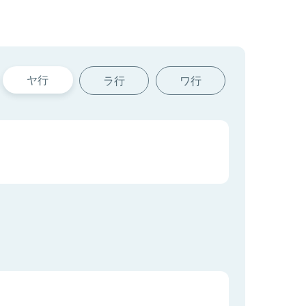
ヤ行
ラ行
ワ行