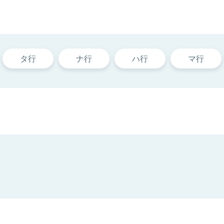
タ行
ナ行
ハ行
マ行