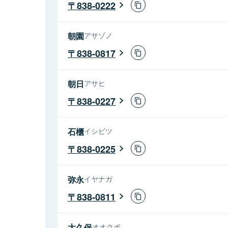
838-0222
朝園
アサゾノ
838-0817
朝日
アサヒ
838-0227
石櫃
イシビツ
838-0225
弥永
イヤナガ
838-0811
大久保
オオクボ