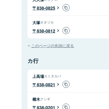
838-0825
大塚
オオヅカ
838-0812
このページの先頭に戻る
カ行
上高場
カミタカバ
838-0821
櫛木
クシギ
838-0201