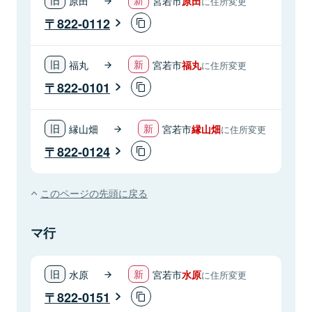
原田
宮若市
原田
に住所変更
822-0112
福丸
宮若市
福丸
に住所変更
822-0101
縁山畑
宮若市
縁山畑
に住所変更
822-0124
このページの先頭に戻る
マ行
水原
宮若市
水原
に住所変更
822-0151