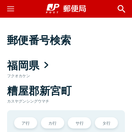
郵便番号検索
福岡県
フクオカケン
糟屋郡新宮町
カスヤグンシングウマチ
ア行
カ行
サ行
タ行