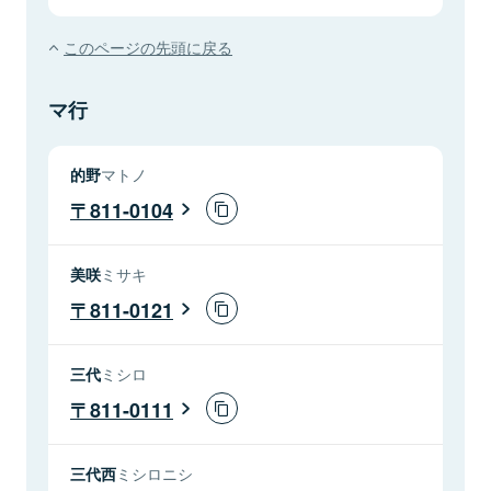
このページの先頭に戻る
マ行
的野
マトノ
811-0104
美咲
ミサキ
811-0121
三代
ミシロ
811-0111
三代西
ミシロニシ