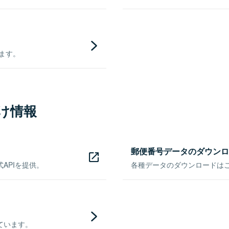
きます。
け情報
郵便番号データのダウンロ
APIを提供。
各種データのダウンロードはこち
ています。