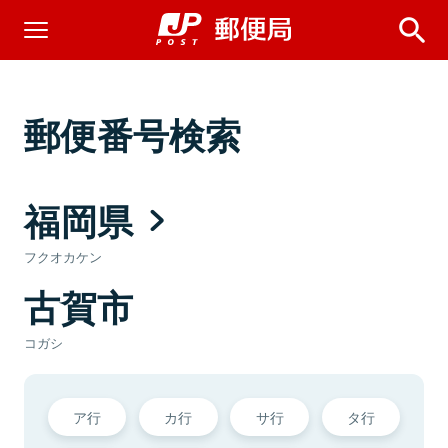
郵便番号検索
福岡県
フクオカケン
古賀市
コガシ
ア行
カ行
サ行
タ行