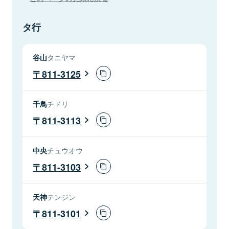
タ行
谷山
タニヤマ
811-3125
千鳥
チドリ
811-3113
中央
チュウオウ
811-3103
天神
テンジン
811-3101