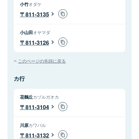
小竹
オダケ
811-3135
小山田
オヤマダ
811-3126
このページの先頭に戻る
カ行
花鶴丘
カヅルガオカ
811-3104
川原
カワバル
811-3132