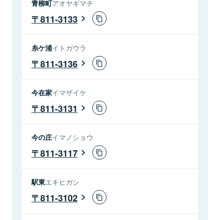
青柳町
アオヤギマチ
811-3133
糸ケ浦
イトガウラ
811-3136
今在家
イマザイケ
811-3131
今の庄
イマノショウ
811-3117
駅東
エキヒガシ
811-3102