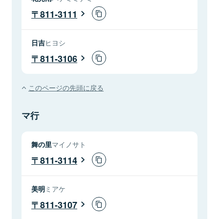
811-3111
日吉
ヒヨシ
811-3106
このページの先頭に戻る
マ行
舞の里
マイノサト
811-3114
美明
ミアケ
811-3107