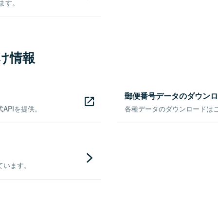
きます。
け情報
郵便番号データのダウンロ
APIを提供。
各種データのダウンロードはこち
ています。