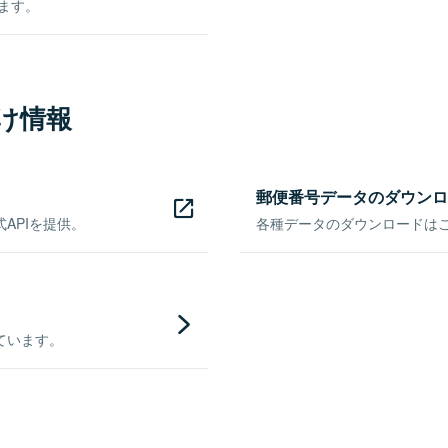
きます。
け情報
郵便番号データのダウンロ
APIを提供。
各種データのダウンロードはこち
ています。