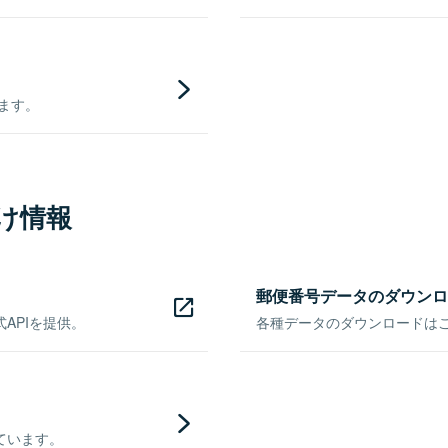
きます。
け情報
郵便番号データのダウンロ
APIを提供。
各種データのダウンロードはこち
ています。