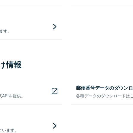
きます。
け情報
郵便番号データのダウンロ
APIを提供。
各種データのダウンロードはこち
ています。