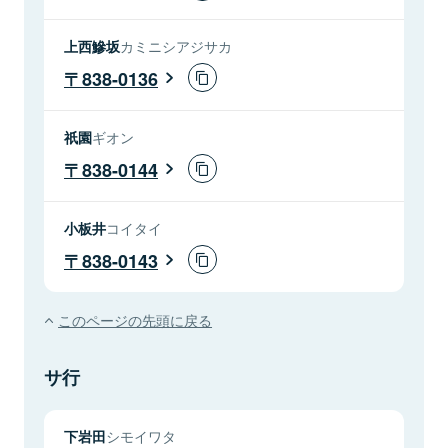
上西鰺坂
カミニシアジサカ
838-0136
祇園
ギオン
838-0144
小板井
コイタイ
838-0143
このページの先頭に戻る
サ行
下岩田
シモイワタ