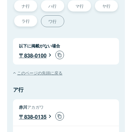
ナ行
ハ行
マ行
ヤ行
ラ行
ワ行
以下に掲載がない場合
838-0100
このページの先頭に戻る
ア行
赤川
アカガワ
838-0135