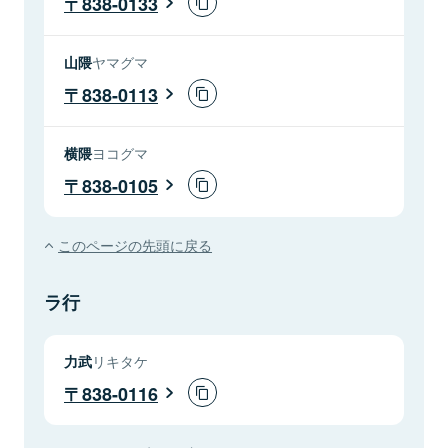
838-0133
山隈
ヤマグマ
838-0113
横隈
ヨコグマ
838-0105
このページの先頭に戻る
ラ行
力武
リキタケ
838-0116