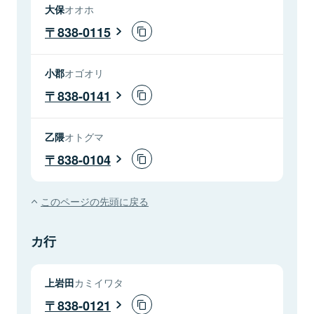
大保
オオホ
838-0115
小郡
オゴオリ
838-0141
乙隈
オトグマ
838-0104
このページの先頭に戻る
カ行
上岩田
カミイワタ
838-0121