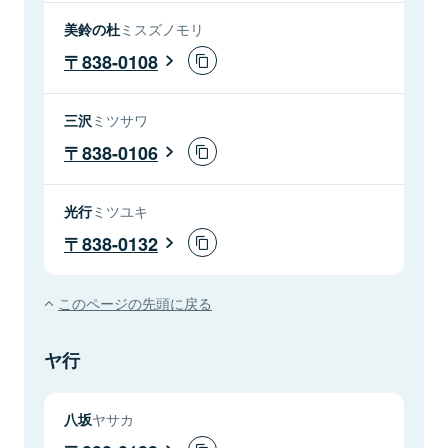
美鈴の杜
ミスズノモリ
838-0108
三沢
ミツサワ
838-0106
光行
ミツユキ
838-0132
このページの先頭に戻る
ヤ行
八坂
ヤサカ