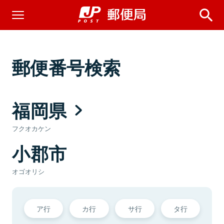
郵便番号検索
福岡県
フクオカケン
小郡市
オゴオリシ
ア行
カ行
サ行
タ行