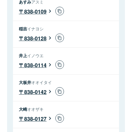
あすみ
アスミ
838-0109
稲吉
イナヨシ
838-0128
井上
イノウエ
838-0114
大板井
オオイタイ
838-0142
大崎
オオザキ
838-0127