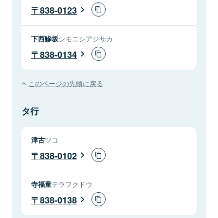
838-0123
下西鰺坂
シモニシアジサカ
838-0134
このページの先頭に戻る
タ行
津古
ツコ
838-0102
寺福童
テラフクドウ
838-0138