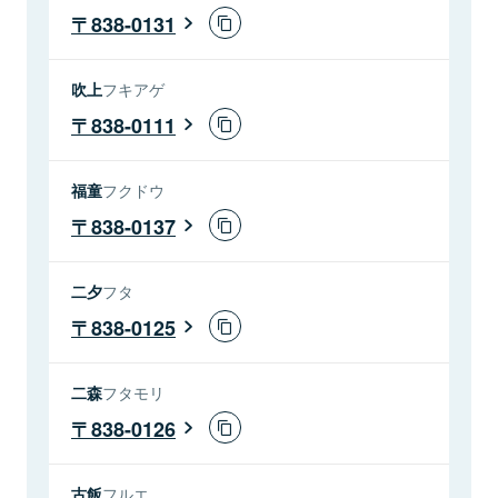
838-0131
吹上
フキアゲ
838-0111
福童
フクドウ
838-0137
二夕
フタ
838-0125
二森
フタモリ
838-0126
古飯
フルエ