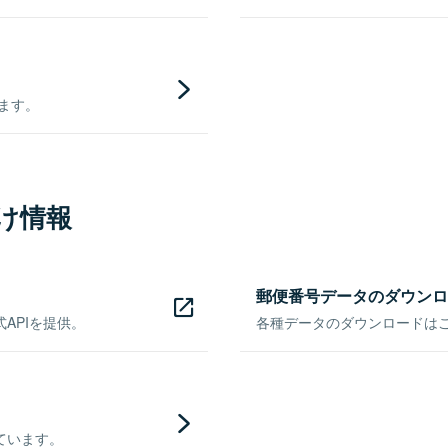
きます。
け情報
郵便番号データのダウンロ
APIを提供。
各種データのダウンロードはこち
ています。