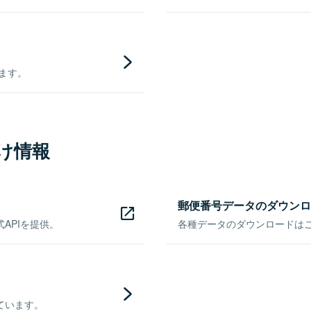
きます。
け情報
郵便番号データのダウンロ
APIを提供。
各種データのダウンロードはこち
ています。