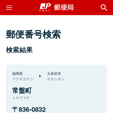
郵便番号検索
検索結果
福岡県
大牟田市
フクオカケン
オオムタシ
常盤町
トキワマチ
836-0832