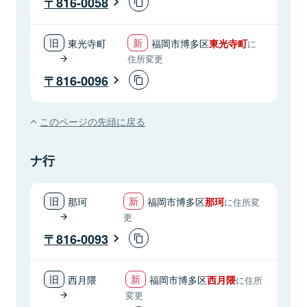
816-0058
東光寺町
福岡市博多区
東光寺町
に
住所変更
816-0096
このページの先頭に戻る
ナ行
那珂
福岡市博多区
那珂
に住所変
更
816-0093
西月隈
福岡市博多区
西月隈
に住所
変更