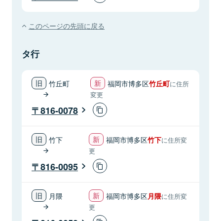
このページの先頭に戻る
タ行
竹丘町
福岡市博多区
竹丘町
に住所
変更
816-0078
竹下
福岡市博多区
竹下
に住所変
更
816-0095
月隈
福岡市博多区
月隈
に住所変
更