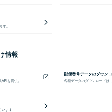
きます。
け情報
郵便番号データのダウンロ
APIを提供。
各種データのダウンロードはこち
ています。