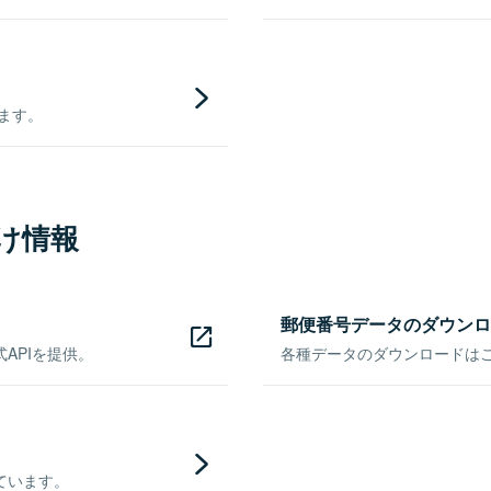
きます。
け情報
郵便番号データのダウンロ
APIを提供。
各種データのダウンロードはこち
ています。