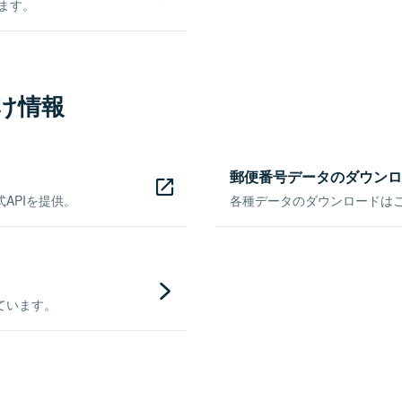
きます。
け情報
郵便番号データのダウンロ
APIを提供。
各種データのダウンロードはこち
ています。