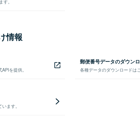
きます。
け情報
郵便番号データのダウンロ
APIを提供。
各種データのダウンロードはこち
ています。