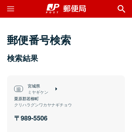
郵便番号検索
検索結果
宮城県
ミヤギケン
栗原郡若柳町
クリハラグンワカヤナギチョウ
989-5506