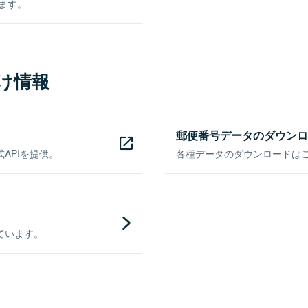
きます。
け情報
郵便番号データのダウンロ
APIを提供。
各種データのダウンロードはこち
ています。