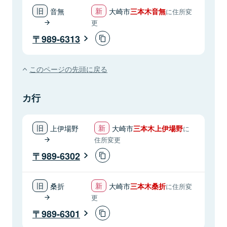
音無
大崎市
三本木音無
に住所変
更
989-6313
このページの先頭に戻る
カ行
上伊場野
大崎市
三本木上伊場野
に
住所変更
989-6302
桑折
大崎市
三本木桑折
に住所変
更
989-6301