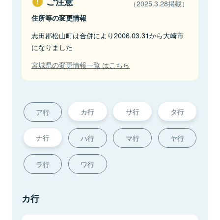
ご注意
（2025.3.28掲載）
住所等の変更情報
志田郡松山町は合併により2006.03.31から大崎市
になりました
宮城県の変更情報一覧 はこちら
カ行
サ行
タ行
ア行
ナ行
ハ行
マ行
ヤ行
ラ行
ワ行
カ行