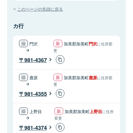
このページの先頭に戻る
カ行
門沢
加美郡加美町
門沢
に住所変
更
981-4367
鹿原
加美郡加美町
鹿原
に住所変
更
981-4355
上野目
加美郡加美町
上野目
に住所
変更
981-4374