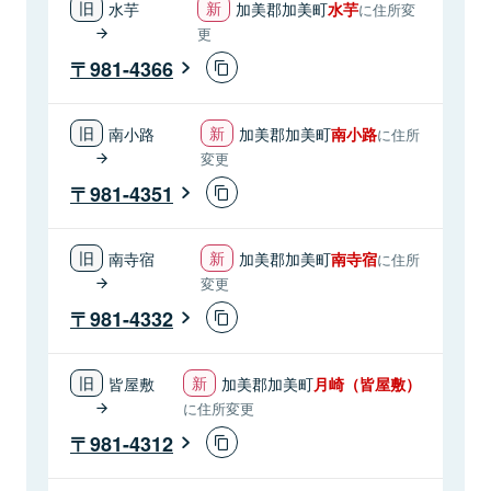
水芋
加美郡加美町
水芋
に住所変
更
981-4366
南小路
加美郡加美町
南小路
に住所
変更
981-4351
南寺宿
加美郡加美町
南寺宿
に住所
変更
981-4332
皆屋敷
加美郡加美町
月崎（皆屋敷）
に住所変更
981-4312