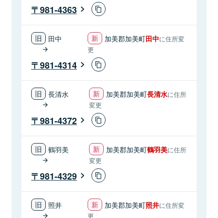
981-4363
田中
加美郡加美町
田中
に住所変
更
981-4314
長清水
加美郡加美町
長清水
に住所
変更
981-4372
鶴羽美
加美郡加美町
鶴羽美
に住所
変更
981-4329
照井
加美郡加美町
照井
に住所変
更