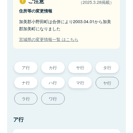
ご注意
（2025.3.28掲載）
住所等の変更情報
加美郡小野田町は合併により2003.04.01から加美
郡加美町になりました
宮城県の変更情報一覧 はこちら
ア行
カ行
サ行
タ行
ナ行
ハ行
マ行
ヤ行
ラ行
ワ行
ア行