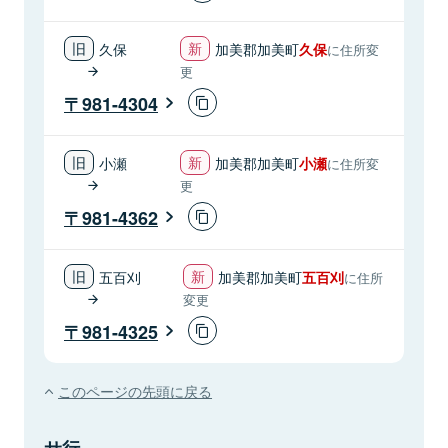
久保
加美郡加美町
久保
に住所変
更
981-4304
小瀬
加美郡加美町
小瀬
に住所変
更
981-4362
五百刈
加美郡加美町
五百刈
に住所
変更
981-4325
このページの先頭に戻る
サ行