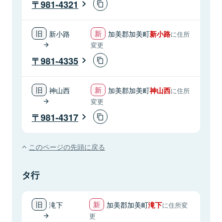
981-4321
新小路
加美郡加美町
新小路
に住所
変更
981-4335
神山西
加美郡加美町
神山西
に住所
変更
981-4317
このページの先頭に戻る
タ行
滝下
加美郡加美町
滝下
に住所変
更