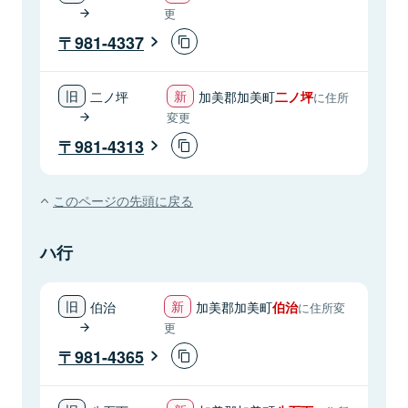
更
981-4337
二ノ坪
加美郡加美町
二ノ坪
に住所
変更
981-4313
このページの先頭に戻る
ハ行
伯治
加美郡加美町
伯治
に住所変
更
981-4365