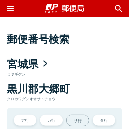
郵便番号検索
宮城県
ミヤギケン
黒川郡大郷町
クロカワグンオオサトチョウ
ア行
カ行
タ行
サ行