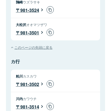
鶉崎
ウズラサキ
981-3524
大松沢
オオマツザワ
981-3501
このページの先頭に戻る
カ行
粕川
カスカワ
981-3502
川内
カワウチ
981-3514