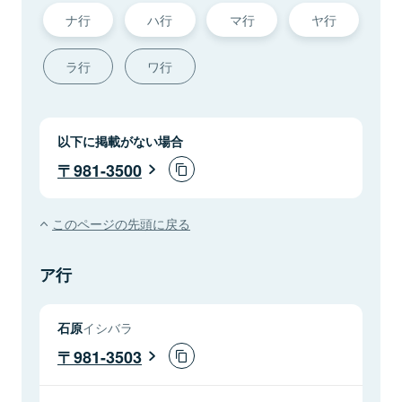
ナ行
ハ行
マ行
ヤ行
ラ行
ワ行
以下に掲載がない場合
981-3500
このページの先頭に戻る
ア行
石原
イシバラ
981-3503