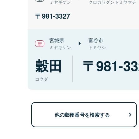
ミヤギケン
クロカワグントミヤマチ
981-3327
宮城県
富谷市
ミヤギケン
トミヤシ
穀田
981-33
コクダ
他の郵便番号を検索する