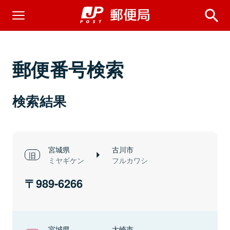
郵便番号検索
検索結果
宮城県
古川市
ミヤギケン
フルカワシ
989-6266
宮城県
大崎市