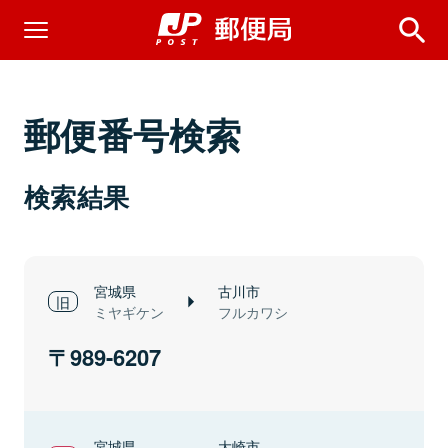
郵便番号検索
検索結果
宮城県
古川市
ミヤギケン
フルカワシ
989-6207
宮城県
大崎市