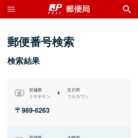
郵便番号検索
検索結果
宮城県
古川市
ミヤギケン
フルカワシ
989-6263
宮城県
大崎市