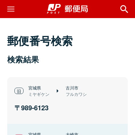
郵便番号検索
検索結果
宮城県
古川市
ミヤギケン
フルカワシ
989-6123
宮城県
大崎市