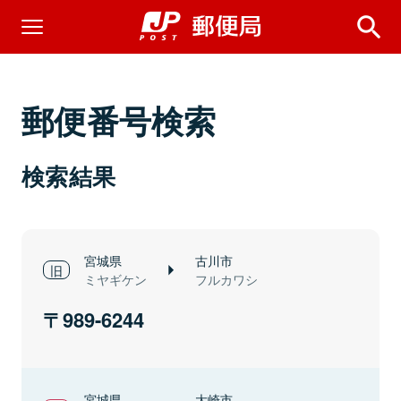
郵便番号検索
検索結果
宮城県
古川市
ミヤギケン
フルカワシ
989-6244
宮城県
大崎市