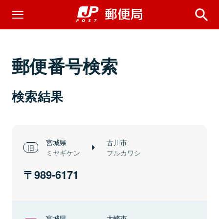
郵便番号検索
検索結果
宮城県
古川市
ミヤギケン
フルカワシ
989-6171
宮城県
大崎市