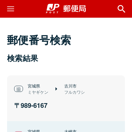
郵便番号検索
検索結果
宮城県
古川市
ミヤギケン
フルカワシ
989-6167
宮城県
大崎市