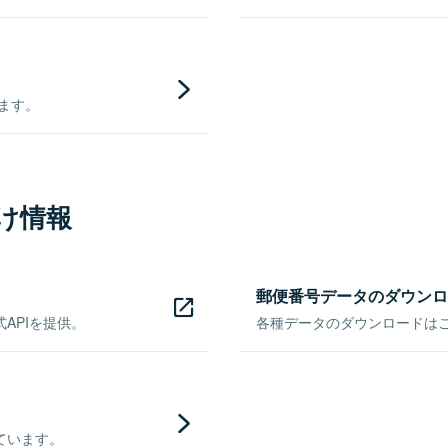
きます。
け情報
郵便番号データのダウンロ
APIを提供。
各種データのダウンロードはこち
ています。