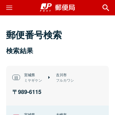
郵便番号検索
検索結果
宮城県
古川市
ミヤギケン
フルカワシ
989-6115
宮城県
大崎市