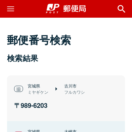
郵便番号検索
検索結果
宮城県
古川市
ミヤギケン
フルカワシ
989-6203
宮城県
大崎市